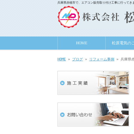
兵庫県赤穂市で、エアコン販売取り付け工事に行ってきま
HOME
松原電気の
HOME
»
ブログ
»
リフォーム事例
» 兵庫県