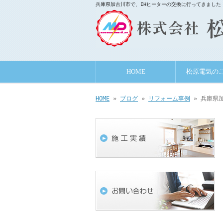
兵庫県加古川市で、IHヒーターの交換に行ってきました
HOME
松原電気の
HOME
»
ブログ
»
リフォーム事例
» 兵庫県